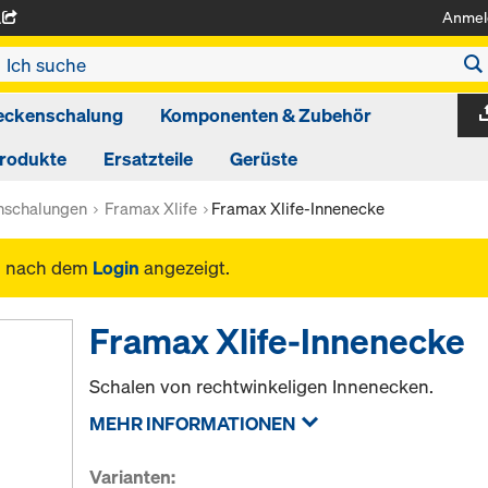
Anmel
A
eckenschalung
Komponenten & Zubehör
produkte
Ersatzteile
Gerüste
schalungen
Framax Xlife
Framax Xlife-Innenecke
n nach dem
Login
angezeigt.
Framax Xlife-Innenecke
Schalen von rechtwinkeligen Innenecken.
MEHR INFORMATIONEN
Varianten: