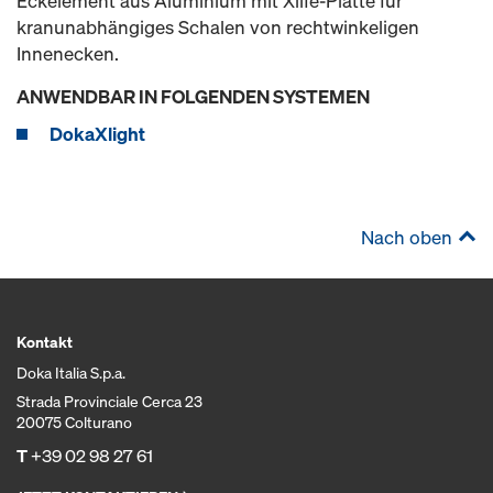
Eckelement aus Aluminium mit Xlife-Platte für
kranunabhängiges Schalen von rechtwinkeligen
Innenecken.
ANWENDBAR IN FOLGENDEN SYSTEMEN
DokaXlight
Nach oben
Kontakt
Doka Italia S.p.a.
Strada Provinciale Cerca 23
20075 Colturano
T
+39 02 98 27 61