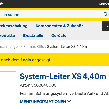
Anmel
A
eckenschalung
Komponenten & Zubehör
produkte
Ersatzteile
Gerüste
schalungen
Framax Xlife
System-Leiter XS 4,40m
n nach dem
Login
angezeigt.
System-Leiter XS 4,40m
Art.-nr.
588640000
Fest am Schalungssystem verbaute Auf- und Ab
MEHR INFORMATIONEN