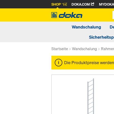
SHOP
DOKA.COM
MYDOK
Wandschalung
D
Sicherheits
Startseite
Wandschalung
Rahmen
Die Produktpreise werde