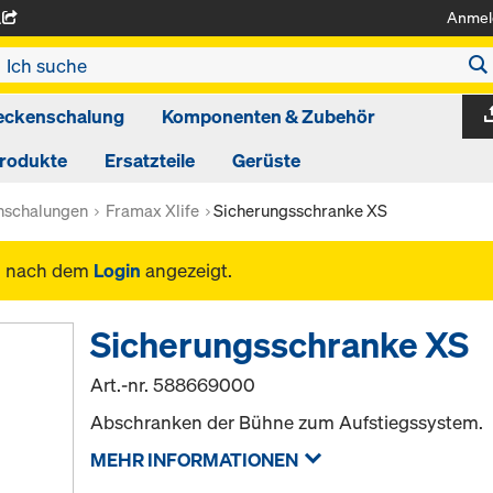
Anmel
A
eckenschalung
Komponenten & Zubehör
produkte
Ersatzteile
Gerüste
schalungen
Framax Xlife
Sicherungsschranke XS
n nach dem
Login
angezeigt.
Sicherungsschranke XS
Art.-nr.
588669000
Abschranken der Bühne zum Aufstiegssystem.
MEHR INFORMATIONEN