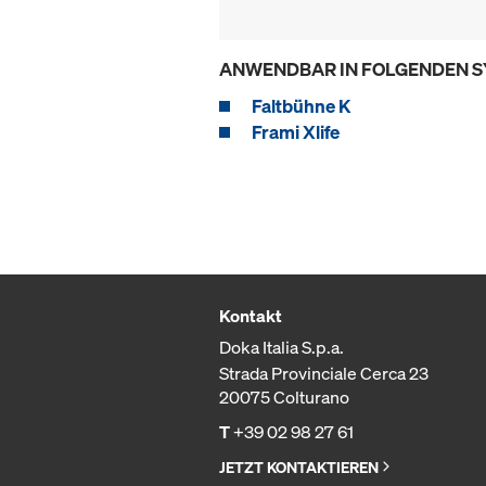
ANWENDBAR IN FOLGENDEN 
Faltbühne K
Frami Xlife
Kontakt
Doka Italia S.p.a.
Strada Provinciale Cerca 23
20075 Colturano
T
+39 02 98 27 61
JETZT KONTAKTIEREN