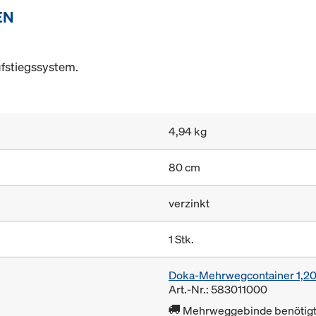
EN
fstiegssystem.
4,94 kg
80 cm
verzinkt
1 Stk.
Doka-Mehrwegcontainer 1,2
Art.-Nr.: 583011000
Mehrweggebinde benötigt 