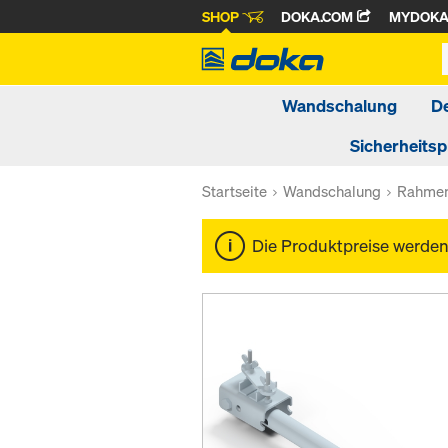
SHOP
DOKA.COM
MYDOK
Wandschalung
D
Sicherheits
Startseite
Wandschalung
Rahmen
Die Produktpreise werde