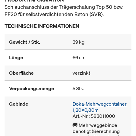
Schlauchanschluss der Trägerschalung Top 50 bzw.
FF20 für selbstverdichtenden Beton (SVB).
TECHNISCHE INFORMATIONEN
Gewicht / Stk.
39 kg
Länge
66 cm
Oberfläche
verzinkt
Verpackungsmenge
5 Stk.
Gebinde
Doka-Mehrwegcontainer
1,20x0,80m
Art.-Nr.: 583011000
Mehrweggebinde
benötigt (Berechnung