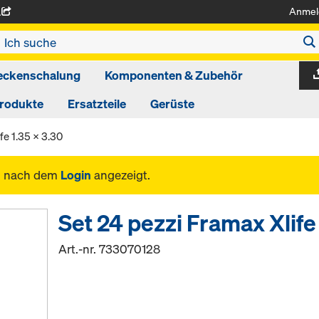
Anmel
A
eckenschalung
Komponenten & Zubehör
produkte
Ersatzteile
Gerüste
fe 1.35 x 3.30
n nach dem
Login
angezeigt.
Set 24 pezzi Framax Xlife
Art.-nr.
733070128