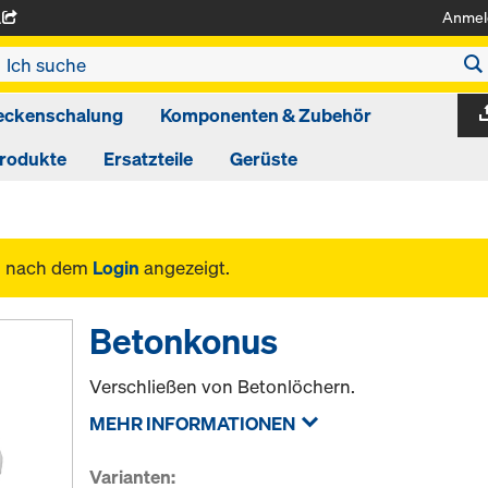
Anmel
A
eckenschalung
Komponenten & Zubehör
produkte
Ersatzteile
Gerüste
n nach dem
Login
angezeigt.
Betonkonus
Verschließen von Betonlöchern.
MEHR INFORMATIONEN
Varianten: