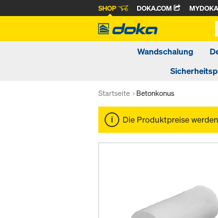
SHOP
DOKA.COM
MYDOK
Wandschalung
D
Sicherheits
Startseite
Betonkonus
Die Produktpreise werde