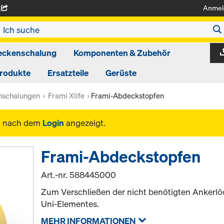
Anmel
A
eckenschalung
Komponenten & Zubehör
produkte
Ersatzteile
Gerüste
schalungen
Frami Xlife
Frami-Abdeckstopfen
n nach dem
Login
angezeigt.
Frami-Abdeckstopfen
Art.-nr.
588445000
Zum Verschließen der nicht benötigten Ankerlöc
Uni-Elementes.
MEHR INFORMATIONEN