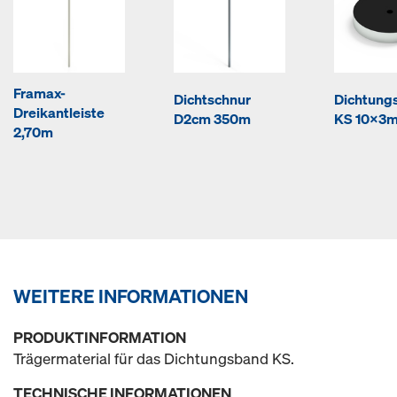
Framax-
Dichtschnur
Dichtung
Dreikantleiste
D2cm 350m
KS 10x3
2,70m
WEITERE INFORMATIONEN
PRODUKTINFORMATION
Trägermaterial für das Dichtungsband KS.
TECHNISCHE INFORMATIONEN