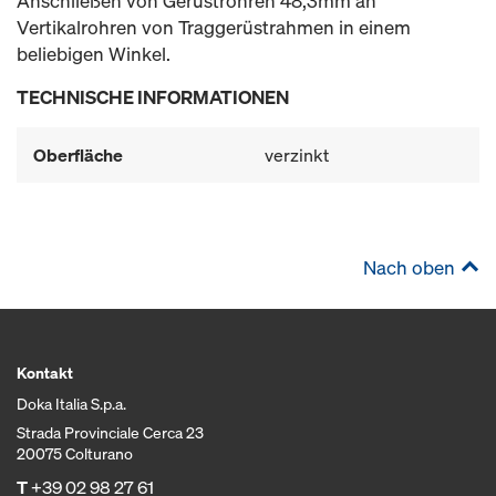
Anschließen von Gerüstrohren 48,3mm an
Vertikalrohren von Traggerüstrahmen in einem
beliebigen Winkel.
TECHNISCHE INFORMATIONEN
Oberfläche
verzinkt
Nach oben
Kontakt
Doka Italia S.p.a.
Strada Provinciale Cerca 23
20075 Colturano
T
+39 02 98 27 61