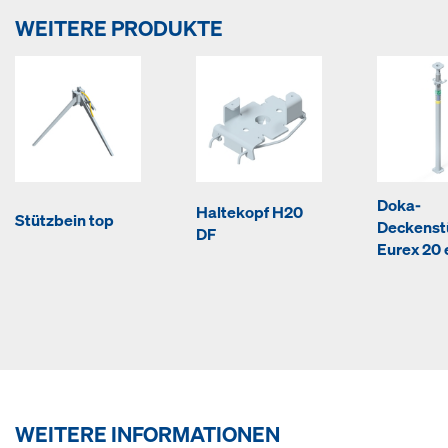
WEITERE PRODUKTE
Doka-
Haltekopf H20
Stützbein top
Deckenst
DF
Eurex 20 
WEITERE INFORMATIONEN