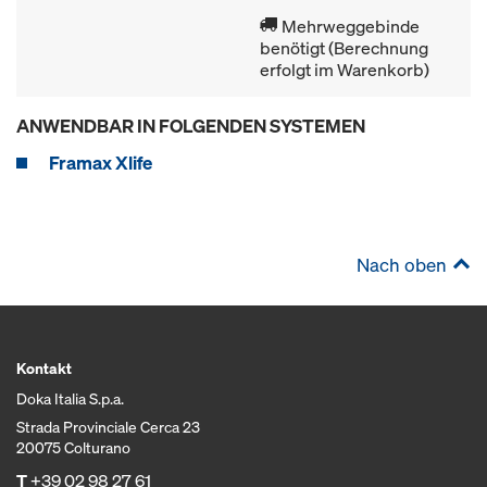
Mehrweggebinde
benötigt (Berechnung
erfolgt im Warenkorb)
ANWENDBAR IN FOLGENDEN SYSTEMEN
Framax Xlife
Nach oben
Kontakt
Doka Italia S.p.a.
Strada Provinciale Cerca 23
20075 Colturano
T
+39 02 98 27 61