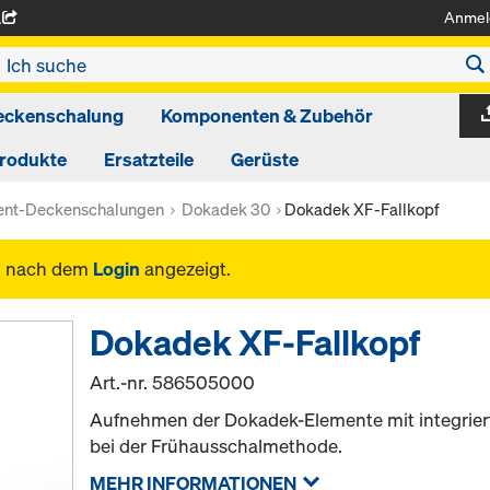
Anmel
A
eckenschalung
Komponenten & Zubehör
produkte
Ersatzteile
Gerüste
ent-Deckenschalungen
Dokadek 30
Dokadek XF-Fallkopf
n nach dem
Login
angezeigt.
Dokadek XF-Fallkopf
Art.-nr.
586505000
Aufnehmen der Dokadek-Elemente mit integrier
bei der Frühausschalmethode.
MEHR INFORMATIONEN