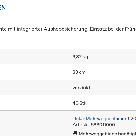
EN
 mit integrierter Aushebesicherung. Einsatz bei der Frü
9,37 kg
33 cm
verzinkt
40 Stk.
Doka-Mehrwegcontainer 1,2
Art.-Nr.: 583011000
Mehrweggebinde benötigt 