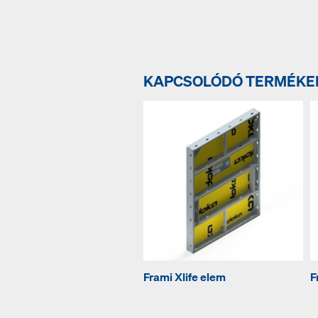
KAPCSOLÓDÓ TERMÉKE
Frami Xlife elem
F