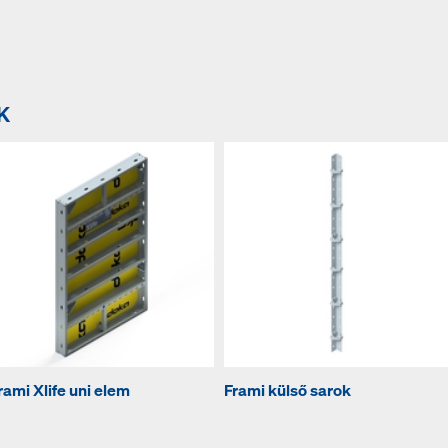
K
rami Xlife uni elem
Frami külső sarok