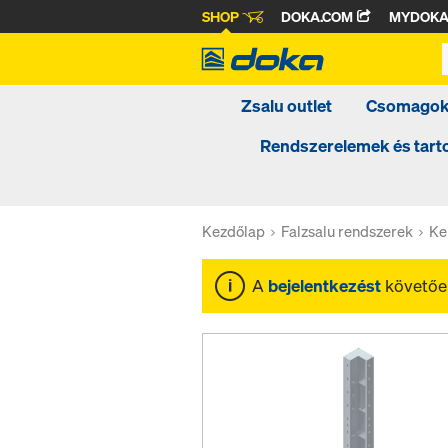
SHOP
DOKA.COM
MYDOK
Zsalu outlet
Csomago
Rendszerelemek és tar
Kezdőlap
Falzsalu rendszerek
Ke
A
bejelentkezést
követően