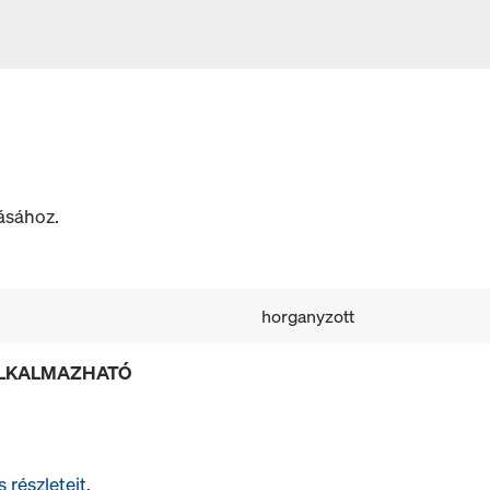
ásához.
horganyzott
ALKALMAZHATÓ
s részleteit
.