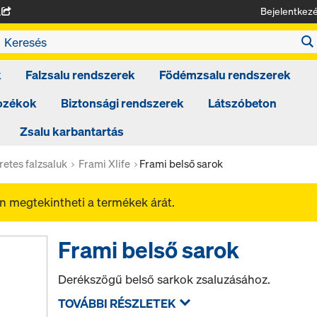
Bejelentkez
A
k
Falzsalu rendszerek
Födémzsalu rendszerek
tozékok
Biztonsági rendszerek
Látszóbeton
Zsalu karbantartás
retes falzsaluk
Frami Xlife
Frami belső sarok
 megtekintheti a termékek árát.
Frami belső sarok
Derékszögű belső sarkok zsaluzásához.
TOVÁBBI RÉSZLETEK