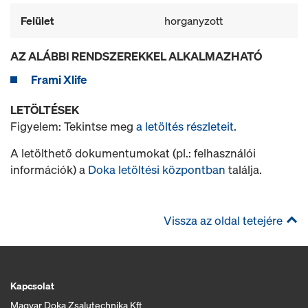
Felület
horganyzott
AZ ALÁBBI RENDSZEREKKEL ALKALMAZHATÓ
Frami Xlife
LETÖLTÉSEK
Figyelem: Tekintse meg
a letöltés részleteit
.
A letölthető dokumentumokat (pl.: felhasználói
információk) a
Doka letöltési központban
találja.
Vissza az oldal tetejére
Kapcsolat
Magyar Doka Zsalutechnika Kft