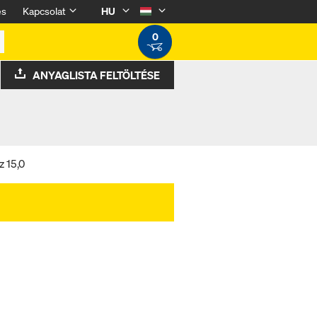
és
Kapcsolat
HU
0
ANYAGLISTA FELTÖLTÉSE
 15,0