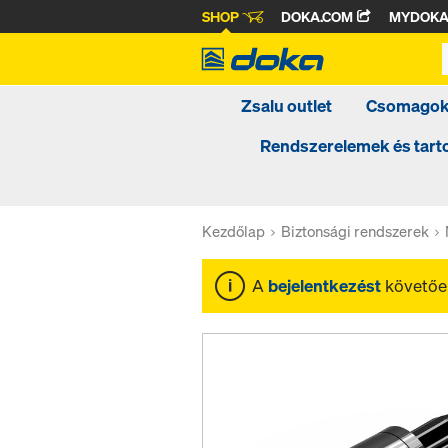
SHOP
DOKA.COM
MYDOK
Zsalu outlet
Csomago
Rendszerelemek és tar
Kezdőlap
Biztonsági rendszerek
A
bejelentkezést
követően