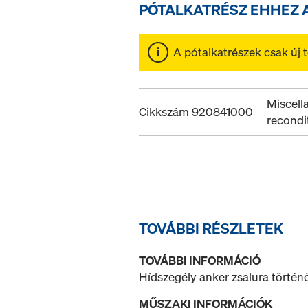
PÓTALKATRÉSZ EHHEZ 
A pótalkatrészek csak új
Miscell
Cikkszám 920841000
recondi
TOVÁBBI RÉSZLETEK
TOVÁBBI INFORMÁCIÓ
Hídszegély anker zsalura történ
MŰSZAKI INFORMÁCIÓK