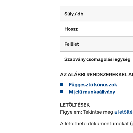
Súly / db
Hossz
Felület
Szabvány csomagolási egység
AZ ALÁBBI RENDSZEREKKEL 
Függesztő kónuszok
M jelű munkaállvány
LETÖLTÉSEK
Figyelem: Tekintse meg
a letölté
A letölthető dokumentumokat (pl