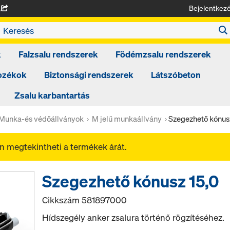
Bejelentkez
A
k
Falzsalu rendszerek
Födémzsalu rendszerek
tozékok
Biztonsági rendszerek
Látszóbeton
Zsalu karbantartás
Munka-és védőállványok
M jelű munkaállvány
Szegezhető kónusz
 megtekintheti a termékek árát.
Szegezhető kónusz 15,0
Cikkszám
581897000
Hídszegély anker zsalura történő rögzítéséhez.