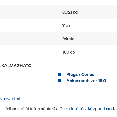
0,021 kg
7 cm
fekete
100 db
ALKALMAZHATÓ
Plugs / Cones
Ankerrendszer 15,0
s részleteit
.
.: felhasználói információk) a
Doka letöltési központban
tal