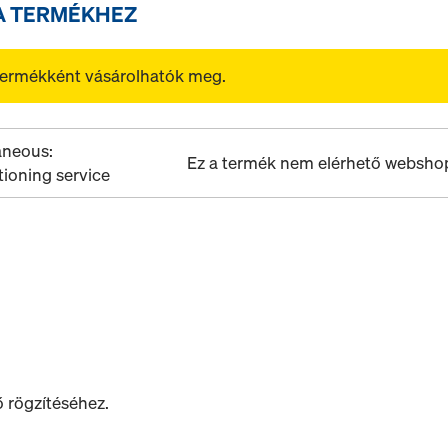
A TERMÉKHEZ
 termékként vásárolhatók meg.
aneous:
Ez a termék nem elérhető websh
tioning service
ő rögzítéséhez.