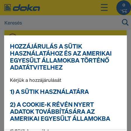
0
A
bejelentkezést
követően megtekintheti a
termékek árát.
HOZZÁJÁRULÁS A SÜTIK
HASZNÁLATÁHOZ ÉS AZ AMERIKAI
EGYESÜLT ÁLLAMOKBA TÖRTÉNŐ
Xsafe védőrács Z
ADATÁTVITELHEZ
Kérjük a hozzájárulását
1) A SÜTIK HASZNÁLATÁRA
2) A COOKIE-K RÉVÉN NYERT
ADATOK TOVÁBBÍTÁSÁRA AZ
AMERIKAI EGYESÜLT ÁLLAMOKBA