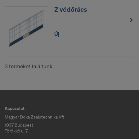
Partnereink közül néhány az Amerikai Egyesült
Z védőrács
Államokban alapított szervezet. Személyes adatait
manuálisan vagy egy interfészen keresztül
továbbítjuk ezeknek a partnereknek az Amerikai
Egyesült Államokban.
Új
Tájékoztatjuk Önöket, hogy a 2020. július 16-i ítélet
(az Európai Unió Bíróságának ítélete a C-311/18,
„Schrems II” ügyben) érvényteleníti az EU – USA
3 terméket találtunk
Privacy Shield határozatot, amely lehetővé tette a
személyes adatok továbbítását az Amerikai
Egyesült Államokba. Következésképpen az
Amerikai Egyesült Államok harmadik országként
nem kínál megfelelő szintű adatvédelmet.
Kapcsolat
Ön, mint felhasználó, annak a kockázata, hogy a
személyes adatait egy olyan szervezet kezeli,
Magyar Doka Zsalutechnika Kft
amelynek székhelye az Egyesült Államokban van,
1037 Budapest
Törökkö u. 7.
különösen arra, hogy ezen adatokhoz hozzáférést