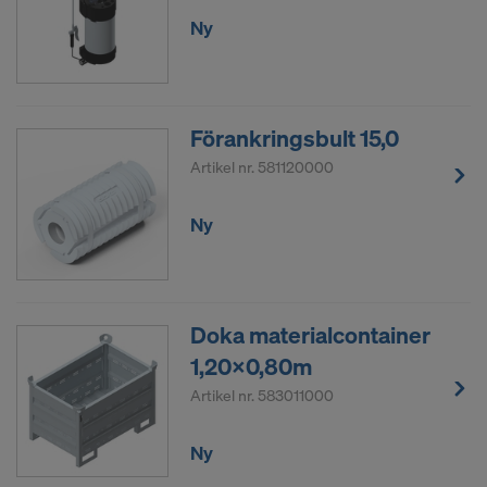
cookieinställningarna på webbsidan.
Ny
ÄR DU I INFÖRSTÅDD MED
ANVÄNDNINGEN AV COOKIES OCH
ÖVERFÖRINGEN AV DINA
Förankringsbult 15,0
PERSONUPPGIFTER TILL USA?
Artikel nr.
581120000
Ny
Doka materialcontainer
1,20x0,80m
Artikel nr.
583011000
Ny