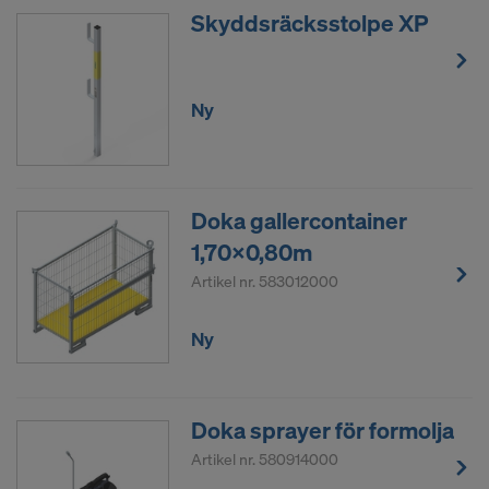
Vi arbetar tillsammans med följande mottagare via
Skyddsräcksstolpe XP
diverse applikationer:
Facebook LLC
Google LLC
Ny
MaxMind Inc.
Microsoft Corporation
Monotype Imaging Holdings Inc.
Rocket Science Group LLC
Doka gallercontainer
Sketchfab Inc.
1,70x0,80m
The Trade Desk, Inc.
Artikel nr.
583012000
Vimeo LLC
YouTube LLC
Ny
Vi behöver ditt uttryckliga samtycke för att även i
fortsättningen kunna överföra dina
personuppgifter.
Doka sprayer för formolja
Du kan när som helst återkalla ditt samtycke med
Artikel nr.
580914000
framtida verkan genom att du öppnar