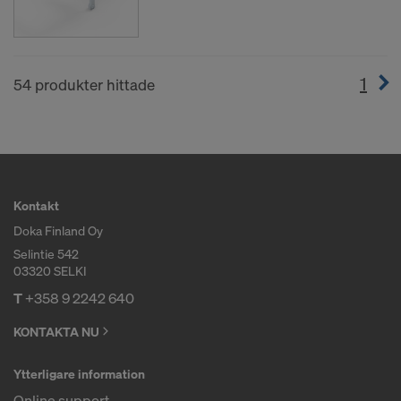
1
(cur
54 produkter hittade
Kontakt
Doka Finland Oy
Selintie 542
03320 SELKI
T
+358 9 2242 640
KONTAKTA NU
Ytterligare information
Online support