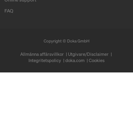
FAQ
Copyright © Doka GmbH
Allmänna affärsvillkor
Utgivare/Disclaimer
Integritetspolicy
doka.com
Cookies