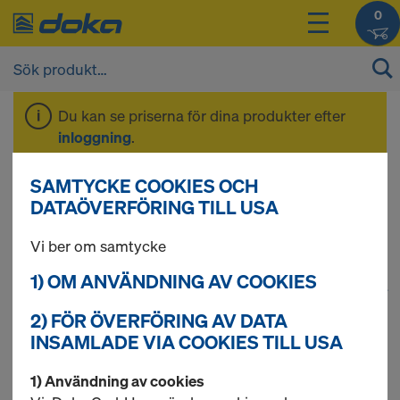
0
Du kan se priserna för dina produkter efter
inloggning
.
SAMTYCKE COOKIES OCH
Verktyg
DATAÖVERFÖRING TILL USA
Vi ber om samtycke
1) OM ANVÄNDNING AV COOKIES
1
(cur
54 produkter hittade
2) FÖR ÖVERFÖRING AV DATA
INSAMLADE VIA COOKIES TILL USA
Mest sökta
1) Användning av cookies
3-skiktsplatta 3S basic