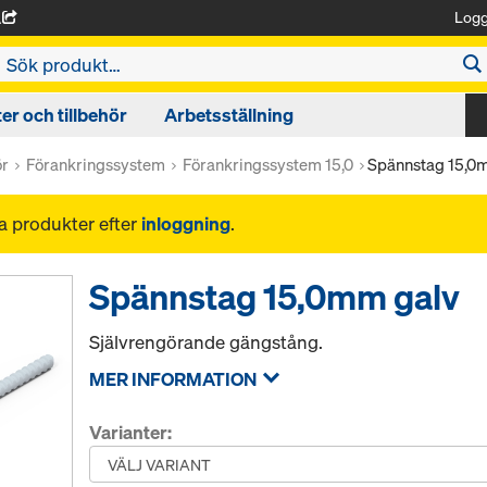
Logg
A
r och tillbehör
Arbetsställning
ör
Förankringssystem
Förankringssystem 15,0
Spännstag 15,0
na produkter efter
inloggning
.
Spännstag 15,0mm galv
Självrengörande gängstång.
MER INFORMATION
Varianter: