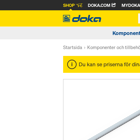
SHOP
DOKA.COM
MYDOK
Komponente
Startsida
Komponenter och tillbeh
Du kan se priserna för di