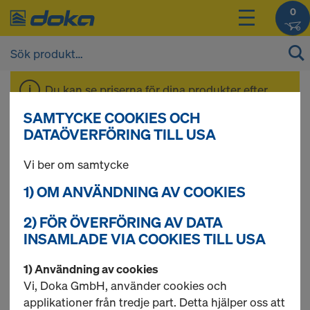
0
Du kan se priserna för dina produkter efter
inloggning
.
SAMTYCKE COOKIES OCH
DATAÖVERFÖRING TILL USA
3-skiktsskiva 3S
Vi ber om samtycke
1) OM ANVÄNDNING AV COOKIES
basic
2) FÖR ÖVERFÖRING AV DATA
INSAMLADE VIA COOKIES TILL USA
1) Användning av cookies
1 produkter hittade
Vi, Doka GmbH, använder cookies och
applikationer från tredje part. Detta hjälper oss att
Mest sökta