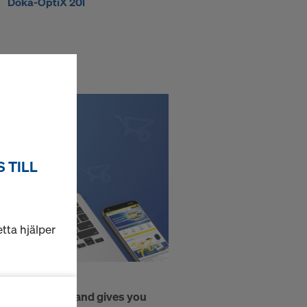
Doka-OptiX 20l
250/50cm
 TILL
tta hjälper
ktionella och
your processes, and gives you