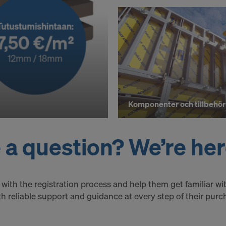
som helst återkalla ditt samtycke med framtida verkan gen
ieinställningarna på webbsidan.
 INFÖRSTÅDD MED ANVÄNDNINGEN AV COOKI
INGEN AV DINA PERSONUPPGIFTER TILL USA
Komponenter och tillbehör
a question? We’re here
 with the registration process and help them get familiar w
th reliable support and guidance at every step of their pur