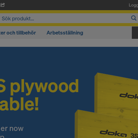
Logg
A
r och tillbehör
Arbetsställning