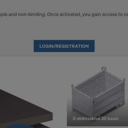
ter som vi överför till USA, är i synnerhet IP-adresser (”Int
ple and non‑binding. Once activated, you gain access to on
ress”).
illsammans med följande mottagare via diverse applikatione
ok LLC
LOGIN/REGISTRATION
LLC
 Inc.
ft Corporation
e Imaging Holdings Inc.
Science Group LLC
b Inc.
e Desk, Inc.
LLC
e LLC
itt uttryckliga samtycke för att även i fortsättningen kunn
3-skiktsskiva 3S basic
uppgifter.