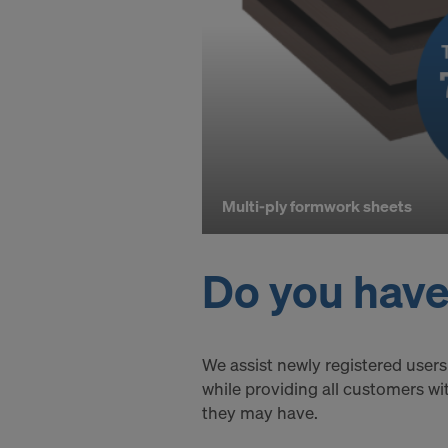
Du kan när 
öppnar cook
ÄR DU I
ÖVERFÖR
Multi-ply formwork sheets
Do you have 
We assist newly registered users
while providing all customers wi
they may have.