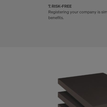
7. RISK‑FREE
Personuppgif
Registering your company is sim
Protokoll-ad
benefits.
Vi arbetar t
Facebo
Google 
MaxMind
Microso
Monotyp
Rocket 
Sketchfa
The Trad
Vimeo 
YouTub
Vi behöver d
dina person