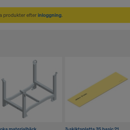
na produkter efter
inloggning
.
oka materialhäck
3-skiktsplatta 3S basic 21