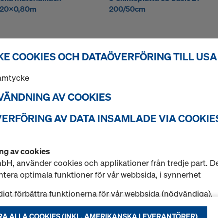
,20x0,80m
200/50cm
E COOKIES OCH DATAÖVERFÖRING TILL USA
samtycke
NVÄNDNING AV COOKIES
VERFÖRING AV DATA INSAMLADE VIA COOKIES
ng av cookies
H, använder cookies och applikationer från tredje part. De
ntera optimala funktioner för vår webbsida, i synnerhet
digt förbättra funktionerna för vår webbsida (nödvändiga),
ra problemfritt inköp vid nyttjande av Dokas nätbutik (fun
able way to place orders that saves you time, streamlines 
A ALLA COOKIES (INKL. AMERIKANSKA LEVERANTÖRER)
) eller