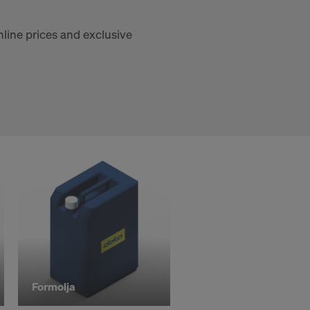
ernet-
line prices and exclusive
r:
a överföra
Formolja