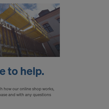
om att du
ES OCH
?
 to help.
ith how our online shop works,
chase and with any questions