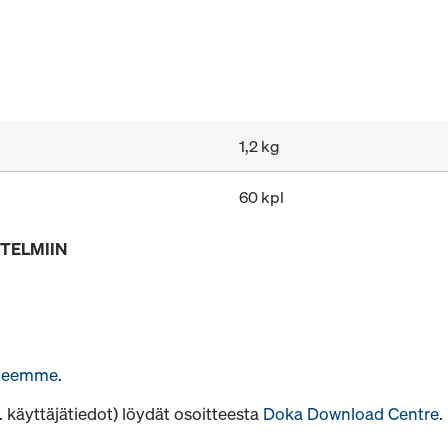
1,2 kg
60 kpl
STELMIIN
hjeemme
.
. käyttäjätiedot) löydät osoitteesta
Doka Download Centre
.