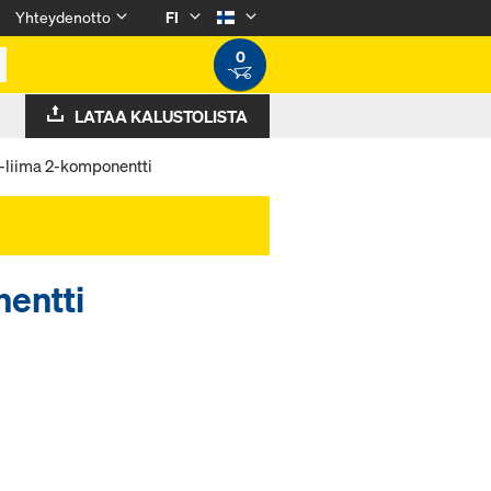
Yhteydenotto
FI
0
LATAA KALUSTOLISTA
liima 2-komponentti
entti