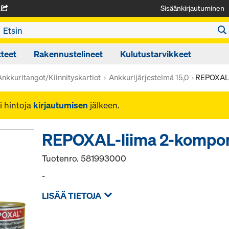
Sisäänkirjautuminen
A
teet
Rakennustelineet
Kulutustarvikkeet
Ankkuritangot/Kiinnityskartiot
Ankkurijärjestelmä 15,0
REPOXAL-
i hintoja
kirjautumisen
jälkeen.
REPOXAL-liima 2-kompon
Tuotenro.
581993000
-
LISÄÄ TIETOJA