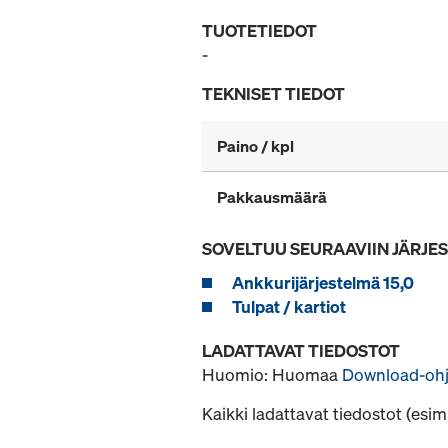
TUOTETIEDOT
-
TEKNISET TIEDOT
Paino / kpl
Pakkausmäärä
SOVELTUU SEURAAVIIN JÄRJE
Ankkurijärjestelmä 15,0
Tulpat / kartiot
LADATTAVAT TIEDOSTOT
Huomio: Huomaa
Download-o
Kaikki ladattavat tiedostot (esim