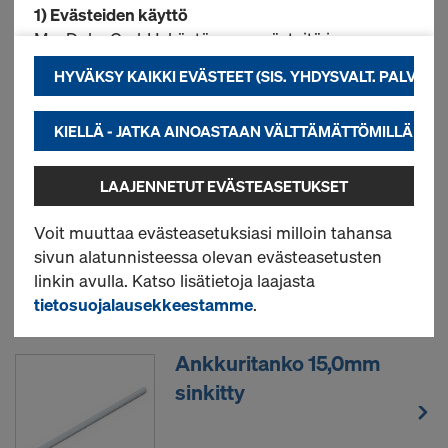
1) Evästeiden käyttö
Me, Doka GmbH, käytämme evästeitä ja
kolmansien osapuolten sovelluksia. Tämä auttaa
Uusi
HYVÄKSY KAIKKI EVÄSTEET (SIS. YHDYSVALT. PALVEL
meitä varmistamaan verkkosivustomme
optimaalisen suorituskyvyn, erityisesti
KIELLÄ - JATKA AINOASTAAN VÄLTTÄMÄTTÖMILLÄ EVÄ
parantaaksemme jatkuvasti
Doka holvituki Eurex 20
verkkosivustomme toimivuutta (välttämätön),
LAAJENNETUT EVÄSTEASETUKSET
tehostaaksemme Dokan verkkokaupassa
top
suoritettavien ostotoimenpiteiden sujuvuutta
Voit muuttaa evästeasetuksiasi milloin tahansa
(toiminnalliset ja tilastotiedot) tai
sivun alatunnisteessa olevan evästeasetusten
käyttäjälle sopivan mainonnan sijoittamiseksi
Uusi
linkin avulla. Katso lisätietoja laajasta
tietyillä alustoilla (markkinointi).
tietosuojalausekkeestamme
.
Lisätietoja evästeistä on annettu
Ankkuritanko 15,0mm
tietosuojaselosteessamme
. Tarjoamme sinulle
myös mahdollisuuden valita evästeesi
(evästeiden
sinkitty
lisäasetukset)
.