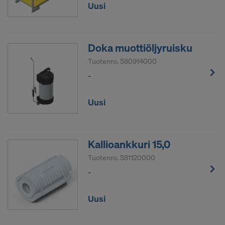
Uusi
voidaksemme jatkaa henkilötietojesi lähettämistä
näille palveluntarjoajille.
Voit peruuttaa suostumuksen milloin tahansa
Doka muottiöljyruisku
tulevaisuuden osalta kutsumalla evästeasetukset
Tuotenro.
580914000
verkkosivustolta.
-
HYVÄKSYTKÖ EVÄSTEIDEN KÄYTÖN
JA HENKILÖTIETOJESI SIIRTÄMISEN
Uusi
YHDYSVALTOIHIN?
Kallioankkuri 15,0
Tuotenro.
581120000
-
Uusi