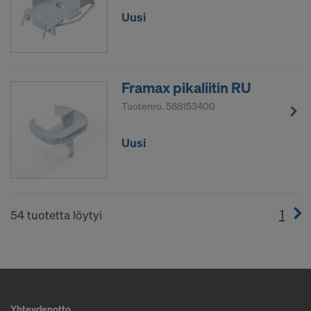
Uusi
Framax pikaliitin RU
Tuotenro.
588153400
Uusi
1
(cur
54 tuotetta löytyi
Yhteydenotto