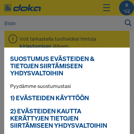
0
Voit tarkastella tuotteidesi hintoja
kirjautumisen
jälkeen.
SUOSTUMUS EVÄSTEIDEN &
Työkalut
TIETOJEN SIIRTÄMISEEN
YHDYSVALTOIHIN
Pyydämme suostumustasi
1) EVÄSTEIDEN KÄYTTÖÖN
1
(cur
54 tuotetta löytyi
2) EVÄSTEIDEN KAUTTA
Eniten etsitty
KERÄTTYJEN TIETOJEN
SIIRTÄMISEEN YHDYSVALTOIHIN
Muottilevy 3S basic 21mm