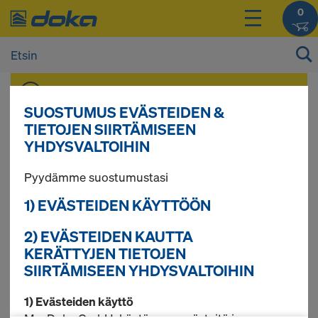
0
Voit tarkastella tuotteidesi hintoja
kirjautumisen
jälkeen.
SUOSTUMUS EVÄSTEIDEN &
TIETOJEN SIIRTÄMISEEN
YHDYSVALTOIHIN
Doka-OptiX
Pyydämme suostumustasi
1) EVÄSTEIDEN KÄYTTÖÖN
2 tuotetta löytyi
2) EVÄSTEIDEN KAUTTA
KERÄTTYJEN TIETOJEN
SIIRTÄMISEEN YHDYSVALTOIHIN
Eniten etsitty
1) Evästeiden käyttö
Doka muottiöljyruisku