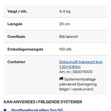
Vægt / stk.
4,4 kg
Længde
20 cm
Overflade
Blå lakeret
Emballagemængde
150 stk.
Container
Doka multi transport box
1,20x0,80m
Art. nr.: 583011000
Systememballage
påkrævet (beregning
følger i varekurven)
KAN ANVENDES I FØLGENDE SYSTEMER
Storflageforskalling Top 50