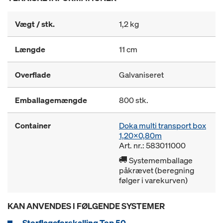
Vægt / stk.
1,2 kg
Længde
11 cm
Overflade
Galvaniseret
Emballagemængde
800 stk.
Container
Doka multi transport box
1,20x0,80m
Art. nr.: 583011000
Systememballage
påkrævet (beregning
følger i varekurven)
KAN ANVENDES I FØLGENDE SYSTEMER
Storflageforskalling Top 50