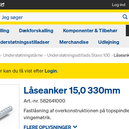
Log ind
A
ling
Dækforskalling
Komponenter & Tilbehør
derstøtningsstilladser
Merchandise
Udlejning
Understøtningstårne
Understøtningsstillads Staxo 100
Låsean
 kan du få vist efter
Login
.
Låseanker 15,0 330mm
Art.-nr.
582641000
Fastlåsning af overkonstruktionen på topspind
vingemøtrik.
FLERE OPLYSNINGER