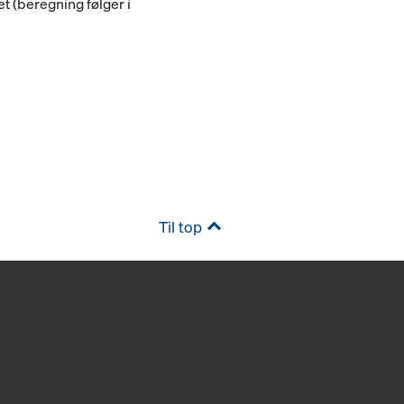
(beregning følger i
Til top