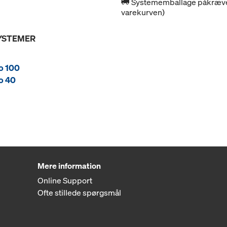
Systememballage påkrævet 
varekurven)
SYSTEMER
o 100
o 40
Mere information
Online Support
Ofte stillede spørgsmål