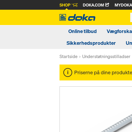
SHOP
DOKA.COM
MYDOK
Online tilbud
Vægforskal
Sikkerhedsprodukter
Un
Startside
Understøtningsstilladser
Priserne på dine produkter