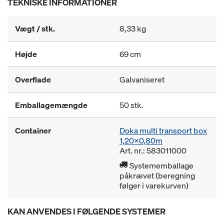
TEKNISKE INFORMATIONER
Vægt / stk.
8,33 kg
Højde
69 cm
Overflade
Galvaniseret
Emballagemængde
50 stk.
Container
Doka multi transport box
1,20x0,80m
Art. nr.: 583011000
Systememballage
påkrævet (beregning
følger i varekurven)
KAN ANVENDES I FØLGENDE SYSTEMER