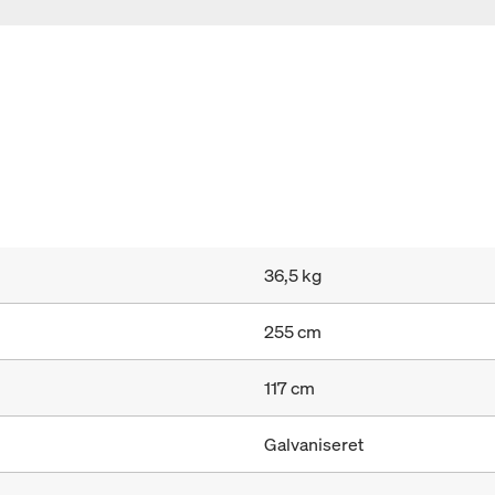
36,5 kg
255 cm
117 cm
Galvaniseret