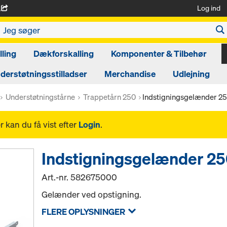
Log ind
A
ling
Dækforskalling
Komponenter & Tilbehør
derstøtningsstilladser
Merchandise
Udlejning
Understøtningstårne
Trappetårn 250
Indstigningsgelænder 2
 kan du få vist efter
Login
.
Indstigningsgelænder 2
Art.-nr.
582675000
Gelænder ved opstigning.
FLERE OPLYSNINGER