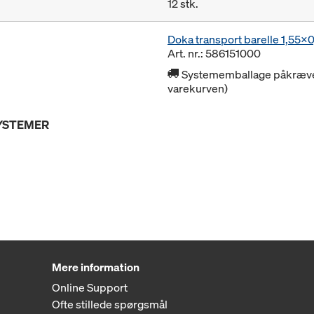
12 stk.
Doka transport barelle 1,55x
Art. nr.: 586151000
Systememballage påkrævet 
varekurven)
SYSTEMER
Mere information
Online Support
Ofte stillede spørgsmål