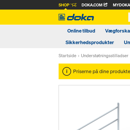
SHOP
DOKA.COM
MYDOK
Online tilbud
Vægforskal
Sikkerhedsprodukter
Un
Startside
Understøtningsstilladser
Priserne på dine produkter