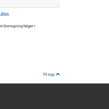
0,85m
(beregning følger i
Til top