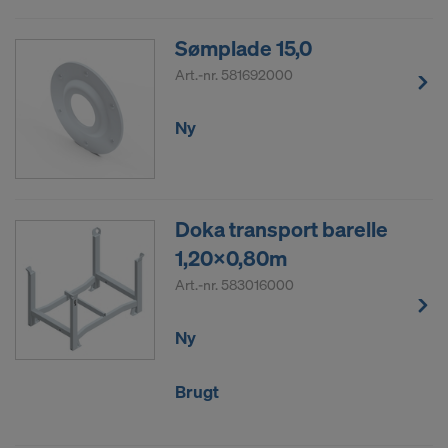
Du kan til enhver tid trække dit samtykke tilbage
ved at klikke dig ind på cookie-indstillinger på
Sømplade 15,0
websiden.
Art.-nr.
581692000
ACCEPTERER DU BRUGEN COOKIES
OG OVERFØRSEL AF DINE
Ny
PERSONRELATEREDE DATA TIL USA?
Doka transport barelle
1,20x0,80m
Art.-nr.
583016000
Ny
Brugt