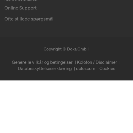
Online Support
Ofte stillede spørgsmål
Copyright © Doka GmbH
Generelle vilkår og betingelser
Kolofon / Disclaimer
Databeskyttelseserklæring
doka.com
Cookies