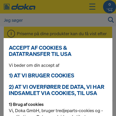
0
Priserne på dine produkter kan du få vist efter
Login
.
ACCEPT AF COOKIES &
DATATRANSFER TIL USA
Sikkerhedsprodukt
Vi beder om din accept af
er
1) AT VI BRUGER COOKIES
2) AT VI OVERFØRER DE DATA, VI HAR
INDSAMLET VIA COOKIES, TIL USA
1
(cur
55 produkter fundet
1) Brug af cookies
Vi, Doka GmbH, bruger tredjeparts-cookies og -
Mest søgte