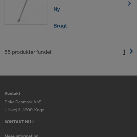
Ny
Brugt
1
(cur
55 produkter fundet
Kontakt
Doka Danmark ApS
Ullsvej 4, 4600, Køge
KONTAKT NU
Mere information