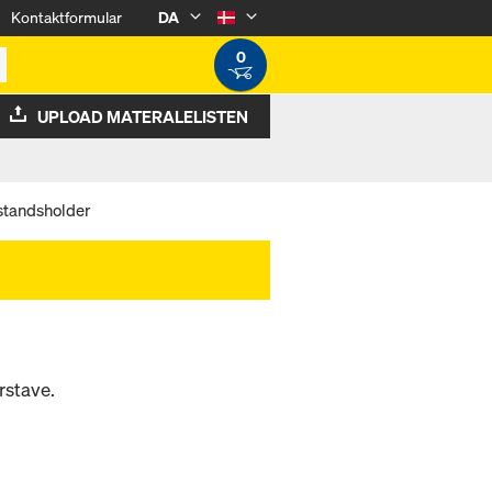
Kontaktformular
DA
0
UPLOAD MATERALELISTEN
standsholder
rstave.