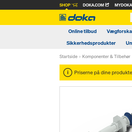
SHOP
DOKA.COM
MYDOK
Online tilbud
Vægforskal
Sikkerhedsprodukter
Un
Startside
Komponenter & Tilbehør
Priserne på dine produkter