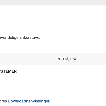
nvendelige ankerstave.
PE, Blå, Grå
SYSTEMER
vores
Downloadhenvisninger
.