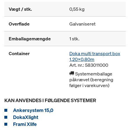
Vægt / stk.
0,55 kg
Overflade
Galvaniseret
Emballagemængde
1 stk.
Container
Doka multi transport box
1,20x0,80m
Art. nr.: 583011000
Systememballage
påkrævet (beregning
følger i varekurven)
KAN ANVENDES I FØLGENDE SYSTEMER
Ankersystem 15,0
DokaXlight
Frami Xlife