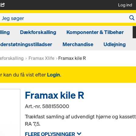
Log ind
A
ling
Dækforskalling
Komponenter & Tilbehør
derstøtningsstilladser
Merchandise
Udlejning
eforskalling
Framax Xlife
Framax kile R
 kan du få vist efter
Login
.
Framax kile R
Art.-nr.
588155000
Trækfast samling af udvendigt hjørne og kass
RA 7,5.
FLERE OPLYSNINGER