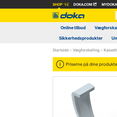
SHOP
DOKA.COM
MYDOK
Online tilbud
Vægforskal
Sikkerhedsprodukter
Un
Startside
Vægforskalling
Kassett
Priserne på dine produkter