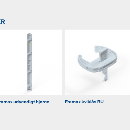
ER
ramax udvendigt hjørne
Framax kviklås RU