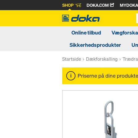
SHOP
DOKA.COM
MYDOK
Online tilbud
Vægforskal
Sikkerhedsprodukter
Un
Startside
Dækforskalling
Trædra
Priserne på dine produkter