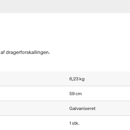
 af dragerforskallingen.
6,23 kg
59 cm
Galvaniseret
1 stk.