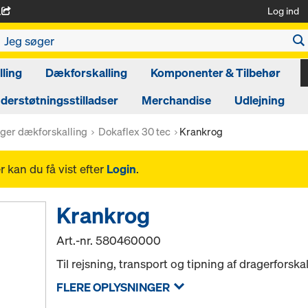
Log ind
A
ling
Dækforskalling
Komponenter & Tilbehør
derstøtningsstilladser
Merchandise
Udlejning
ger dækforskalling
Dokaflex 30 tec
Krankrog
 kan du få vist efter
Login
.
Krankrog
Art.-nr.
580460000
Til rejsning, transport og tipning af dragerforska
FLERE OPLYSNINGER