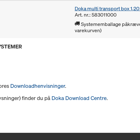
Doka multi transport box 1,
Art. nr.: 583011000
Systememballage påkrævet 
varekurven)
SYSTEMER
vores
Downloadhenvisninger
.
ysninger) finder du på
Doka Download Centre
.