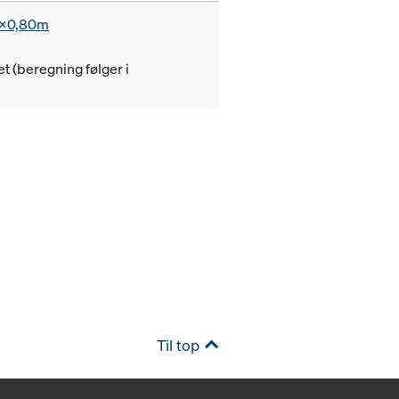
20x0,80m
(beregning følger i
Til top