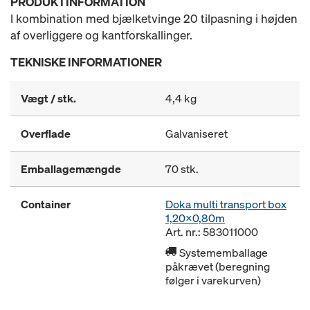
PRODUKTINFORMATION
I kombination med bjælketvinge 20 tilpasning i højden
af overliggere og kantforskallinger.
TEKNISKE INFORMATIONER
Vægt / stk.
4,4 kg
Overflade
Galvaniseret
Emballagemængde
70 stk.
Container
Doka multi transport box
1,20x0,80m
Art. nr.: 583011000
Systememballage
påkrævet (beregning
følger i varekurven)