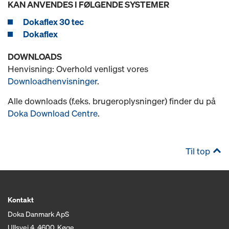
KAN ANVENDES I FØLGENDE SYSTEMER
Dokaflex 30 tec
Dokaflex
DOWNLOADS
Henvisning: Overhold venligst vores
Downloadhenvisninger
.
Alle downloads (f.eks. brugeroplysninger) finder du på
Doka Download Centre
.
Til top
Kontakt
Doka Danmark ApS
Ullsvej 4, 4600, Køge