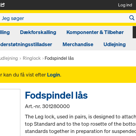
Log ind
A
ling
Dækforskalling
Komponenter & Tilbehør
derstøtningsstilladser
Merchandise
Udlejning
 udlejning
Ringlock
Fodspindel lås
 kan du få vist efter
Login
.
Fodspindel lås
Art.-nr.
301280000
The Leg lock, used in pairs, is designed to attac
top Standard and to the top rosette of the botto
standards together in preparation for suspended o