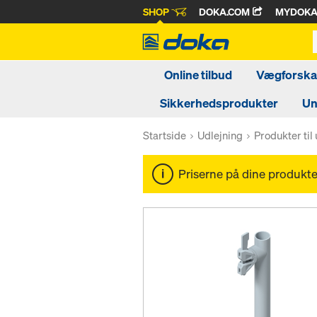
SHOP
DOKA.COM
MYDOK
Online tilbud
Vægforskal
Sikkerhedsprodukter
Un
Startside
Udlejning
Produkter til
Priserne på dine produkter