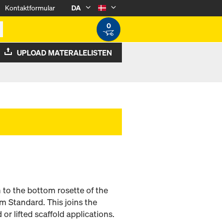
Kontaktformular
DA
0
UPLOAD MATERALELISTEN
h to the bottom rosette of the
m Standard. This joins the
r lifted scaffold applications.