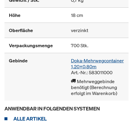
Gewicht / Stk.
0,7 kg
Höhe
18 cm
Oberfläche
verzinkt
Verpackungsmenge
700 Stk.
Gebinde
Doka-Mehrwegcontainer
1,20x0,80m
Art.-Nr.: 583011000
Mehrweggebinde
benötigt (Berechnung
erfolgt im Warenkorb)
ANWENDBAR IN FOLGENDEN SYSTEMEN
ALLE ARTIKEL