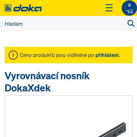
0
Ceny produktů jsou viditelné po
přihlášení
.
Vyrovnávací nosník
DokaXdek