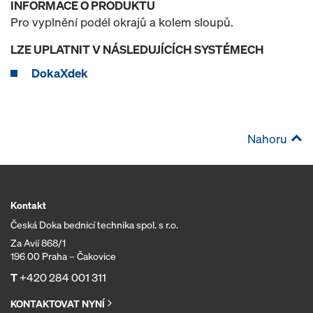
INFORMACE O PRODUKTU
Pro vyplnění podél okrajů a kolem sloupů.
LZE UPLATNIT V NÁSLEDUJÍCÍCH SYSTÉMECH
DokaXdek
Nahoru
Kontakt
Česká Doka bednicí technika spol. s r.o.
Za Avií 868/1
196 00 Praha – Čakovice
T
+420 284 001 311
KONTAKTOVAT NYNÍ