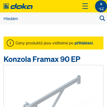
0
Ceny produktů jsou viditelné po
přihlášení
.
Konzola Framax 90 EP