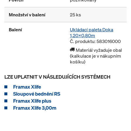
Množství v balení
25 ks
Balení
Ukládací paleta Doka
1,20x0,80m
Č. produktu: 583016000
Materiál vyžaduje obal
(kalkulace je v nákupním
košíku)
LZE UPLATNIT V NÁSLEDUJÍCÍCH SYSTÉMECH
Framax Xlife
Sloupové bednění RS
Framax Xlife plus
Framax Xlife 3,00m