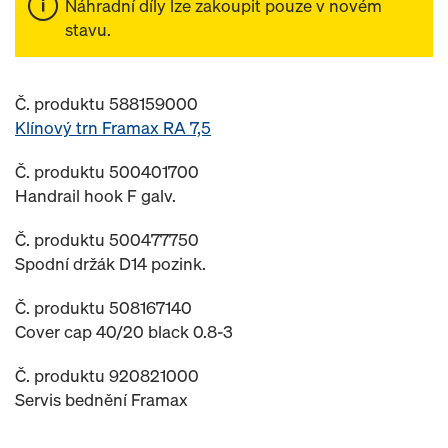
Náhradní díly lze zakoupit pouze v novém
stavu.
Č. produktu 588159000
Klínový trn Framax RA 7,5
Č. produktu 500401700
Handrail hook F galv.
Č. produktu 500477750
Spodní držák D14 pozink.
Č. produktu 508167140
Cover cap 40/20 black 0.8-3
Č. produktu 920821000
Servis bednění Framax