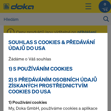
0
Ceny produktů jsou viditelné po
přihlášení
.
SOUHLAS S COOKIES & PŘEDÁVÁNÍ
Pracovní lešení
ÚDAJŮ DO USA
Žádáme o Váš souhlas
1) S POUŽÍVÁNÍM COOKIES
Nalezeno 4 produktů
2) S PŘEDÁVÁNÍM OSOBNÍCH ÚDAJŮ
ZÍSKANÝCH PROSTŘEDNICTVÍM
Nejčastěji hledané
COOKIES DO USA
Lešeňová trubka 48,3mm
1) Používání cookies
My, Doka GmbH, používáme cookies a aplikace