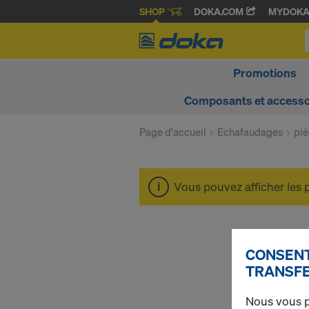
SHOP
DOKA.COM
MYDOK
Promotions
Composants et accesso
Page d'accueil
Echafaudages
piè
Vous pouvez afficher les 
CONSENT
TRANSFE
Nous vous p