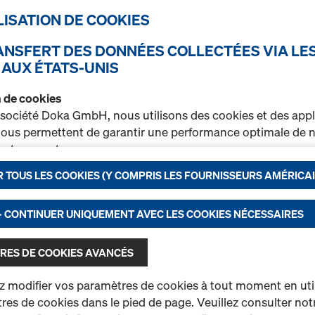
TILISATION DE COOKIES
Gap filler plank
RANSFERT DES DONNÉES COLLECTÉES VIA LE
La planche de remplissage 
 AUX ÉTATS-UNIS
petites distances entre les 
coffrage Ringlock ou entre 
on de cookies
être utilisée pour se cheva
 société Doka GmbH, nous utilisons des cookies et des appl
circulaires et réaliser des r
 nous permettent de garantir une performance optimale de n
équipée d'un bouchon plast
t notamment
Sélectionner la variante
 TOUS LES COOKIES (Y COMPRIS LES FOURNISSEURS AMÉRICAI
rer en permanence la fonctionnalité de notre site Internet (
r un processus d’achat optimal lors de l’utilisation de la bou
Neuf
nctionnels et statistiques) ou
- CONTINUER UNIQUEMENT AVEC LES COOKIES NÉCESSAIRES
r sur certaines plateformes une publicité ciblée adaptée à 
Occasion
ateur (marketing).
RES DE COOKIES AVANCÉS
Quantité
rez de plus amples informations sur nos cookies dans not
 modifier vos paramètres de cookies à tout moment en utili
on des données
. Vous avez également la possibilité de séle
es de cookies dans le pied de page. Veuillez consulter not
ramétrages avancés des cookies)
.