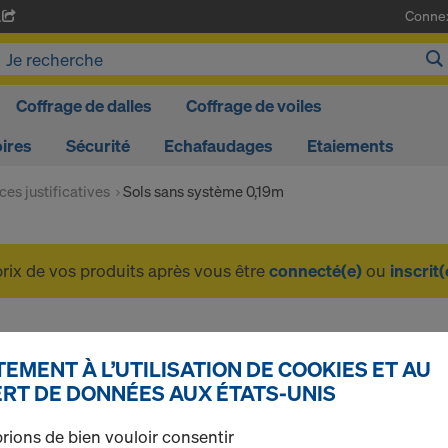
Conne
A
Coffrage de dalles
Coffrage de voiles
ires
Sécurité
Echafaudages
Etaiements
ces justificatives
Sols sans système 0,19m
prix de vos produits après vous être
connecté(e)
ou
inscrit(
Sols sans système 0,
EMENT À L’UTILISATION DE COOKIES ET AU
RT DE DONNÉES AUX ÉTATS-UNIS
rions de bien vouloir consentir
1 produits trouvés
Le plus recherché