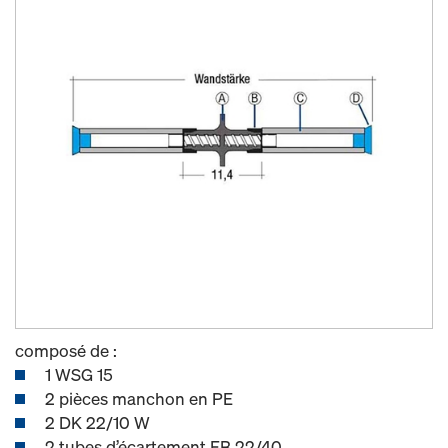
composé de :
1 WSG 15
2 pièces manchon en PE
2 DK 22/10 W
2 tubes d’écartement FB 22/40