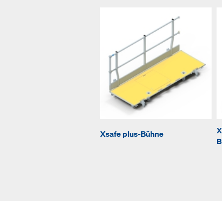
X
Xsafe plus-Bühne
B