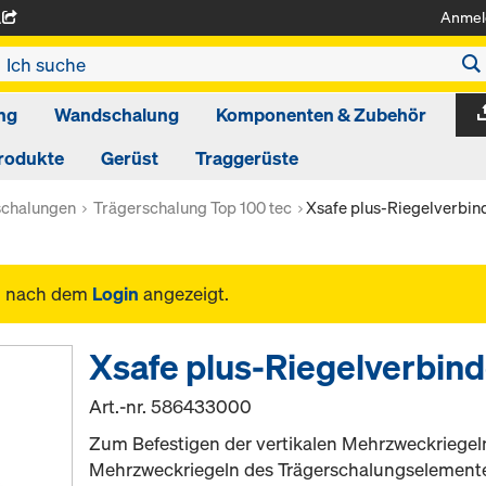
Anmel
A
ng
Wandschalung
Komponenten & Zubehör
rodukte
Gerüst
Traggerüste
schalungen
Trägerschalung Top 100 tec
Xsafe plus-Riegelverbin
n nach dem
Login
angezeigt.
Xsafe plus-Riegelverbind
Art.-nr.
586433000
Zum Befestigen der vertikalen Mehrzweckriegel
Mehrzweckriegeln des Trägerschalungselement