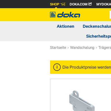
SHOP
DOKA.COM
MYDOK
Aktionen
Deckenschalu
Sicherheitsp
Startseite
Wandschalung
Träger
Die Produktpreise werde