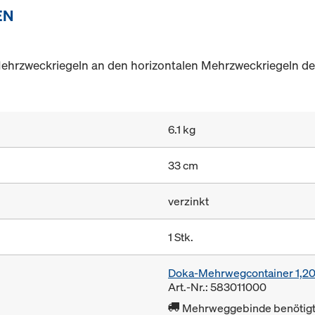
EN
Mehrzweckriegeln an den horizontalen Mehrzweckriegeln d
6.1 kg
33 cm
verzinkt
1 Stk.
Doka-Mehrwegcontainer 1,2
Art.-Nr.: 583011000
Mehrweggebinde benötigt 