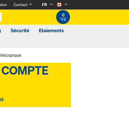
xion
Contact
FR
0
g
Sécurité
Etaiements
éléscopique
e)
.