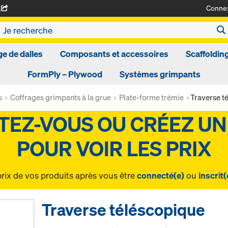
Conne
A
ge de dalles
Composants et accessoires
Scaffoldin
FormPly – Plywood
Systèmes grimpants
s
Coffrages grimpants à la grue
Plate-forme trémie
Traverse t
prix de vos produits après vous être
connecté(e)
ou
inscrit(
Traverse téléscopique