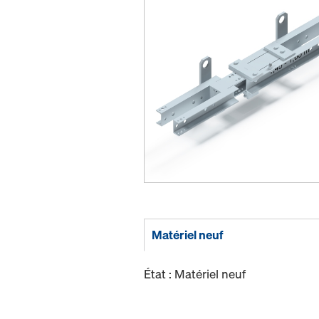
Matériel neuf
État : Matériel neuf