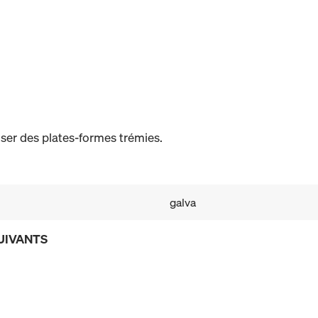
iser des plates-formes trémies.
galva
UIVANTS