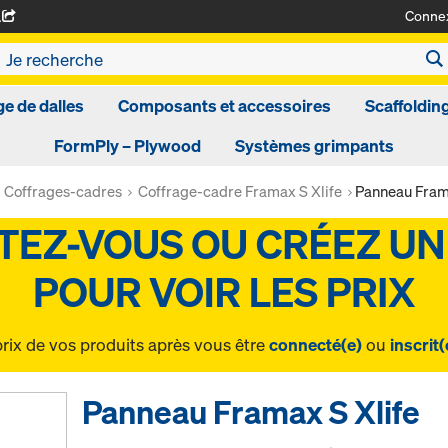
Conne
A
ge de dalles
Composants et accessoires
Scaffoldin
FormPly – Plywood
Systèmes grimpants
Coffrages-cadres
Coffrage-cadre Framax S Xlife
Panneau Frama
prix de vos produits après vous être
connecté(e)
ou
inscrit(
Panneau Framax S Xlife