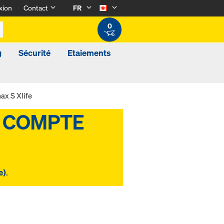
xion
Contact
FR
0
g
Sécurité
Etaiements
x S Xlife
e)
.