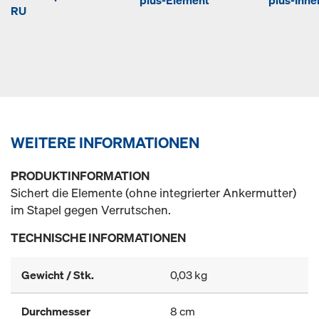
plus-Element
plus-Inn
RU
WEITERE INFORMATIONEN
PRODUKTINFORMATION
Sichert die Elemente (ohne integrierter Ankermutter)
im Stapel gegen Verrutschen.
TECHNISCHE INFORMATIONEN
Gewicht / Stk.
0,03 kg
Durchmesser
8 cm