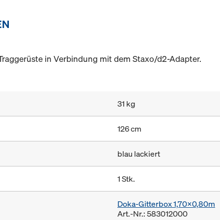
EN
aggerüste in Verbindung mit dem Staxo/d2-Adapter.
31 kg
126 cm
blau lackiert
1 Stk.
Doka-Gitterbox 1,70x0,80m
Art.-Nr.: 583012000