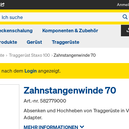
Anmel
A
eckenschalung
Komponenten & Zubehör
rodukte
Gerüst
Traggerüste
ste
Traggerüst Staxo 100
Zahnstangenwinde 70
n nach dem
Login
angezeigt.
Zahnstangenwinde 70
Art.-nr.
582779000
Absenken und Hochheben von Traggerüste in V
Adapter.
MEHR INFORMATIONEN