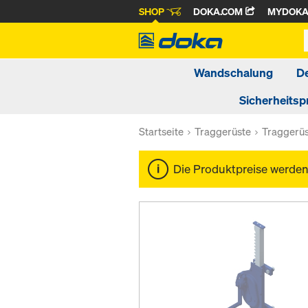
SHOP
DOKA.COM
MYDOK
Wandschalung
D
Sicherheitsp
Startseite
Traggerüste
Traggerü
Die Produktpreise werde