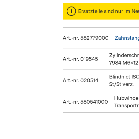
Ersatzteile sind nur im Ne
Art.-nr. 582779000
Zahnstan
Zylindersch
Art.-nr. 019545
7984 M6x12 
Blindniet IS
Art.-nr. 020514
St/St verz.
Hubwinde
Art.-nr. 580541000
Transportr