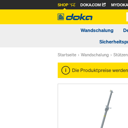
SHOP
DOKA.COM
MYDOK
Wandschalung
D
Sicherheitsp
Startseite
Wandschalung
Stütze
Die Produktpreise werde