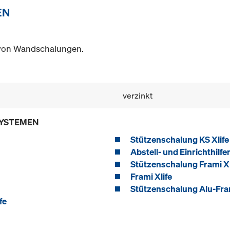
EN
 von Wandschalungen.
verzinkt
SYSTEMEN
Stützenschalung KS Xlife
Abstell- und Einrichthilfe
Stützenschalung Frami Xl
Frami Xlife
Stützenschalung Alu-Fra
fe