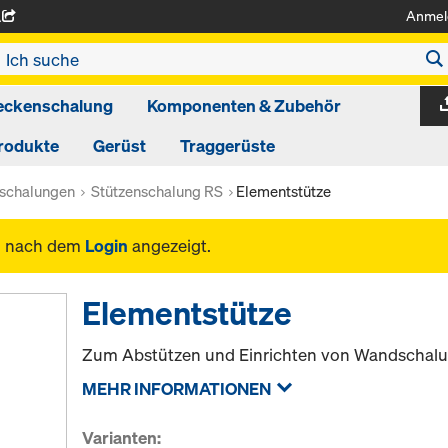
Anmel
A
eckenschalung
Komponenten & Zubehör
rodukte
Gerüst
Traggerüste
nschalungen
Stützenschalung RS
Elementstütze
n nach dem
Login
angezeigt.
Elementstütze
Zum Abstützen und Einrichten von Wandschal
MEHR INFORMATIONEN
Varianten: