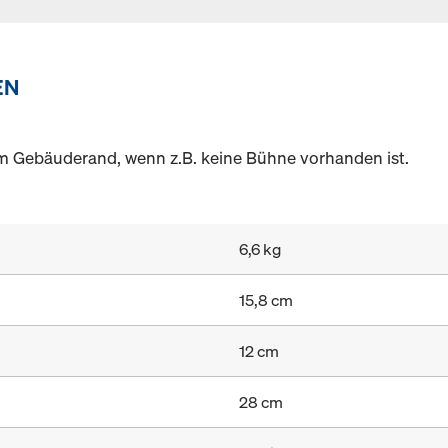
EN
 Gebäuderand, wenn z.B. keine Bühne vorhanden ist.
6,6 kg
15,8 cm
12 cm
28 cm