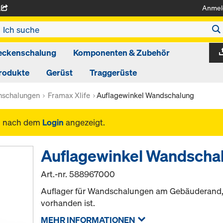
Anmel
A
eckenschalung
Komponenten & Zubehör
rodukte
Gerüst
Traggerüste
schalungen
Framax Xlife
Auflagewinkel Wandschalung
n nach dem
Login
angezeigt.
Auflagewinkel Wandscha
Art.-nr.
588967000
Auflager für Wandschalungen am Gebäuderand,
vorhanden ist.
MEHR INFORMATIONEN