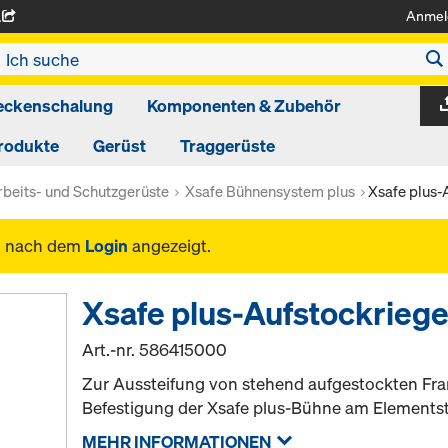
Anmel
A
eckenschalung
Komponenten & Zubehör
rodukte
Gerüst
Traggerüste
rbeits- und Schutzgerüste
Xsafe Bühnensystem plus
Xsafe plus-
n nach dem
Login
angezeigt.
Xsafe plus-Aufstockriege
Art.-nr.
586415000
Zur Aussteifung von stehend aufgestockten Fr
Befestigung der Xsafe plus-Bühne am Elements
MEHR INFORMATIONEN