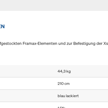
EN
ufgestockten Framax-Elementen und zur Befestigung der X
44,3 kg
210 cm
blau lackiert